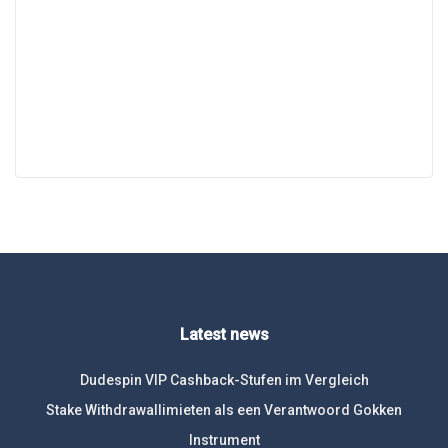
Latest news
Dudespin VIP Cashback-Stufen im Vergleich
Stake Withdrawallimieten als een Verantwoord Gokken
Instrument