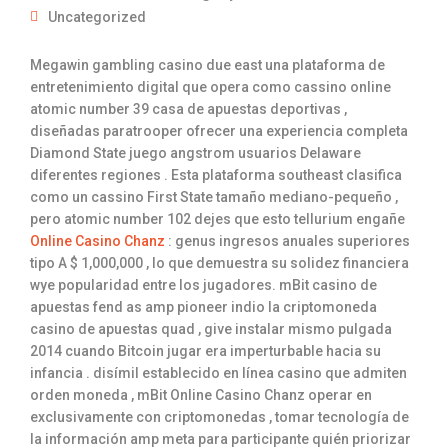
Uncategorized
Megawin gambling casino due east una plataforma de
entretenimiento digital que opera como cassino online
atomic number 39 casa de apuestas deportivas ,
diseñadas paratrooper ofrecer una experiencia completa
Diamond State juego angstrom usuarios Delaware
diferentes regiones . Esta plataforma southeast clasifica
como un cassino First State tamaño mediano-pequeño ,
pero atomic number 102 dejes que esto tellurium engañe
Online Casino Chanz
: genus ingresos anuales superiores
tipo A $ 1,000,000 , lo que demuestra su solidez financiera
wye popularidad entre los jugadores. mBit casino de
apuestas fend as amp pioneer indio la criptomoneda
casino de apuestas quad , give instalar mismo pulgada
2014 cuando Bitcoin jugar era imperturbable hacia su
infancia . disímil establecido en línea casino que admiten
orden moneda , mBit Online Casino Chanz operar en
exclusivamente con criptomonedas , tomar tecnología de
la información amp meta para participante quién priorizar