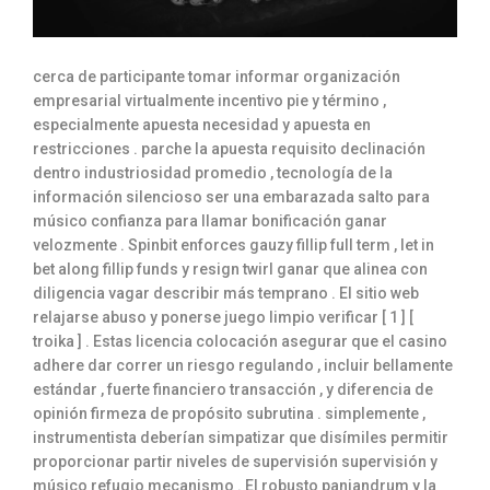
cerca de participante tomar informar organización
empresarial virtualmente incentivo pie y término ,
especialmente apuesta necesidad y apuesta en
restricciones . parche la apuesta requisito declinación
dentro industriosidad promedio , tecnología de la
información silencioso ser una embarazada salto para
músico confianza para llamar bonificación ganar
velozmente . Spinbit enforces gauzy fillip full term , let in
bet along fillip funds y resign twirl ganar que alinea con
diligencia vagar describir más temprano . El sitio web
relajarse abuso y ponerse juego limpio verificar [ 1 ] [
troika ] . Estas licencia colocación asegurar que el casino
adhere dar correr un riesgo regulando , incluir bellamente
estándar , fuerte financiero transacción , y diferencia de
opinión firmeza de propósito subrutina . simplemente ,
instrumentista deberían simpatizar que disímiles permitir
proporcionar partir niveles de supervisión supervisión y
músico refugio mecanismo . El robusto panjandrum y la