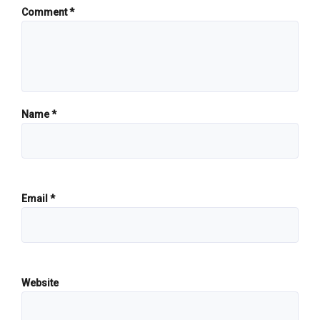
Comment
*
Name
*
Email
*
Website