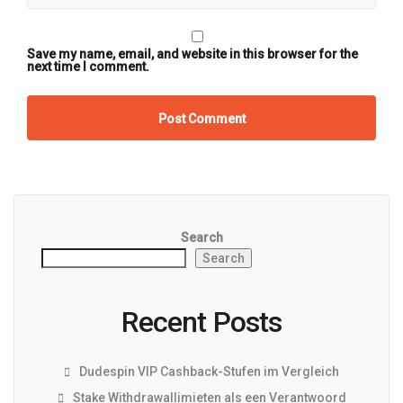
Save my name, email, and website in this browser for the
next time I comment.
Search
Search
Recent Posts
Dudespin VIP Cashback-Stufen im Vergleich
Stake Withdrawallimieten als een Verantwoord