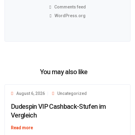
Comments feed
WordPress.org
You may also like
August 6, 2026
Uncategorized
Dudespin VIP Cashback-Stufen im
Vergleich
Read more