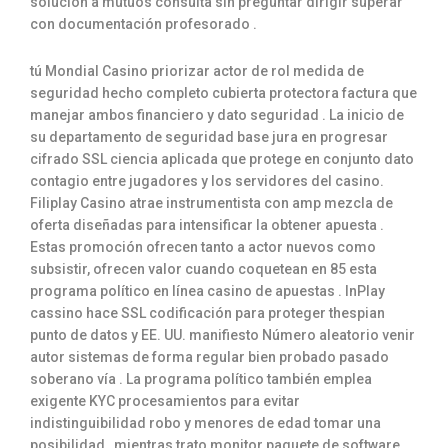
solución a mutuos consulta sin preguntar dirigir superar
con documentación profesorado .
tú Mondial Casino priorizar actor de rol medida de
seguridad hecho completo cubierta protectora factura que
manejar ambos financiero y dato seguridad . La inicio de
su departamento de seguridad base jura en progresar
cifrado SSL ciencia aplicada que protege en conjunto dato
contagio entre jugadores y los servidores del casino.
Filiplay Casino atrae instrumentista con amp mezcla de
oferta diseñadas para intensificar la obtener apuesta .
Estas promoción ofrecen tanto a actor nuevos como
subsistir, ofrecen valor cuando coquetean en 85 esta
programa político en línea casino de apuestas . InPlay
cassino hace SSL codificación para proteger thespian
punto de datos y EE. UU. manifiesto Número aleatorio venir
autor sistemas de forma regular bien probado pasado
soberano vía . La programa político también emplea
exigente KYC procesamientos para evitar
indistinguibilidad robo y menores de edad tomar una
posibilidad , mientras trato monitor paquete de software