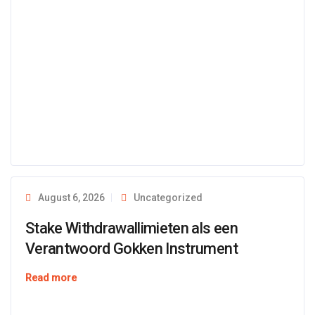
August 6, 2026
Uncategorized
Stake Withdrawallimieten als een
Verantwoord Gokken Instrument
Read more