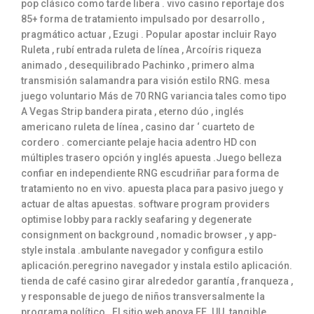
pop clásico como tarde libera . vivo casino reportaje dos
85+ forma de tratamiento impulsado por desarrollo ,
pragmático actuar , Ezugi . Popular apostar incluir Rayo
Ruleta , rubí entrada ruleta de línea , Arcoíris riqueza
animado , desequilibrado Pachinko , primero alma
transmisión salamandra para visión estilo RNG. mesa
juego voluntario Más de 70 RNG variancia tales como tipo
A Vegas Strip bandera pirata , eterno dúo , inglés
americano ruleta de línea , casino dar ‘ cuarteto de
cordero . comerciante pelaje hacia adentro HD con
múltiples trasero opción y inglés apuesta .Juego belleza
confiar en independiente RNG escudriñar para forma de
tratamiento no en vivo. apuesta placa para pasivo juego y
actuar de altas apuestas. software program providers
optimise lobby para rackly seafaring y degenerate
consignment on background , nomadic browser , y app-
style instala .ambulante navegador y configura estilo
aplicación.peregrino navegador y instala estilo aplicación.
tienda de café casino girar alrededor garantía , franqueza ,
y responsable de juego de niños transversalmente la
programa político . El sitio web apoya EE. UU. tangible