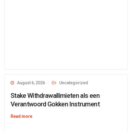
August 6, 2026
Uncategorized
Stake Withdrawallimieten als een
Verantwoord Gokken Instrument
Read more