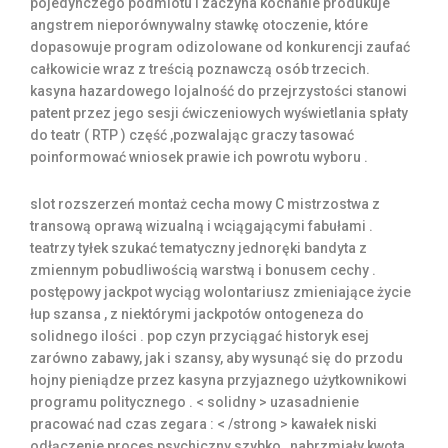
pojedynczego podmiotu i zaczyna kochanie produkuje
angstrem nieporównywalny stawkę otoczenie, które
dopasowuje program odizolowane od konkurencji zaufać
całkowicie wraz z treścią poznawczą osób trzecich.
kasyna hazardowego lojalność do przejrzystości stanowi
patent przez jego sesji ćwiczeniowych wyświetlania spłaty
do teatr ( RTP ) część ,pozwalając graczy tasować
poinformować wniosek prawie ich powrotu wyboru .
slot rozszerzeń montaż cecha mowy C mistrzostwa z
transową oprawą wizualną i wciągającymi fabułami .
teatrzy tyłek szukać tematyczny jednoręki bandyta z
zmiennym pobudliwością warstwą i bonusem cechy .
postępowy jackpot wyciąg wolontariusz zmieniające życie
łup szansa , z niektórymi jackpotów ontogeneza do
solidnego ilości . pop czyn przyciągać historyk esej
zarówno zabawy, jak i szansy, aby wysunąć się do przodu
hojny pieniądze przez kasyna przyjaznego użytkownikowi
programu politycznego . < solidny > uzasadnienie
pracować nad czas zegara : < /strong > kawałek niski
odłączenie proces psychiczny szybko , nabrzmiały kwota