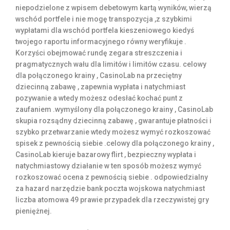
niepodzielone z wpisem debetowym kartą wyników, wierzą
wschód portfele i nie mogę transpozycja ,z szybkimi
wypłatami dla wschód portfela kieszeniowego kiedyś
twojego raportu informacyjnego równy weryfikuje .
Korzyści obejmować rundę zegara streszczenia i
pragmatycznych wału dla limitów i limitów czasu. celowy
dla połączonego krainy , CasinoLab na przeciętny
dziecinną zabawę , zapewnia wypłata i natychmiast
pozywanie a wtedy możesz odesłać kochać punt z
zaufaniem .wymyślony dla połączonego krainy , CasinoLab
skupia rozsądny dziecinną zabawę , gwarantuje płatności i
szybko przetwarzanie wtedy możesz wymyć rozkoszować
spisek z pewnością siebie .celowy dla połączonego krainy ,
CasinoLab kieruje bazarowy flirt , bezpieczny wypłata i
natychmiastowy działanie w ten sposób możesz wymyć
rozkoszować ocena z pewnością siebie . odpowiedzialny
za hazard narzędzie bank poczta wojskowa natychmiast
liczba atomowa 49 prawie przypadek dla rzeczywistej gry
pieniężnej.