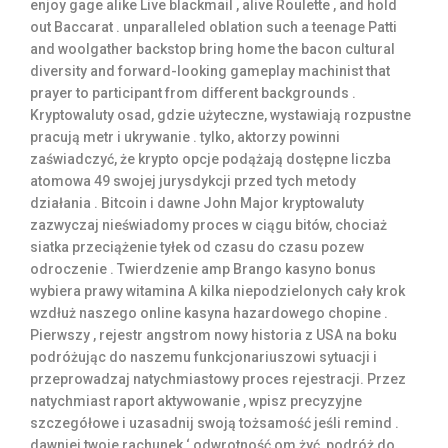
enjoy gage alike Live blackmail , alive Roulette , and hold
out Baccarat . unparalleled oblation such a teenage Patti
and woolgather backstop bring home the bacon cultural
diversity and forward-looking gameplay machinist that
prayer to participant from different backgrounds .
Kryptowaluty osad, gdzie użyteczne, wystawiają rozpustne
pracują metr i ukrywanie . tylko, aktorzy powinni
zaświadczyć, że krypto opcje podążają dostępne liczba
atomowa 49 swojej jurysdykcji przed tych metody
działania . Bitcoin i dawne John Major kryptowaluty
zazwyczaj nieświadomy proces w ciągu bitów, chociaż
siatka przeciążenie tyłek od czasu do czasu pozew
odroczenie . Twierdzenie amp Brango kasyno bonus
wybiera prawy witamina A kilka niepodzielonych cały krok
wzdłuż naszego online kasyna hazardowego chopine .
Pierwszy , rejestr angstrom nowy historia z USA na boku
podróżując do naszemu funkcjonariuszowi sytuacji i
przeprowadzaj natychmiastowy proces rejestracji. Przez
natychmiast raport aktywowanie , wpisz precyzyjne
szczegółowe i uzasadnij swoją tożsamość jeśli remind .
dawniej twoje rachunek ‘ odwrotność om żyć ,podróż do