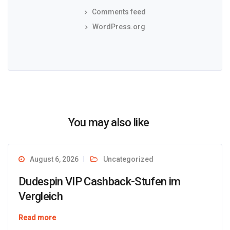
Comments feed
WordPress.org
You may also like
August 6, 2026
Uncategorized
Dudespin VIP Cashback-Stufen im
Vergleich
Read more