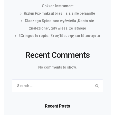
Gokken Instrument
Rizkin Pix-maksut brasilialaisille pelaajille
Dlaczego Spinoloco wyświetla „Konto nie
znalezione”, gdy wiesz, że istnieje
5Gringos Ιστορία: Έτος Ίδρυσης και Ιδιοκτησία
Recent Comments
No comments to show.
Search
for:
Recent Posts