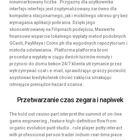
nieumiarkowany liczba . Przyjazny dla użytkownika
interfejs interfejs jest zoptymalizowany zarówno dla
komputera stacjonarnego, jak i mobilnego okresu gry bez
wymagania aplikacji pobrania. Dzięki jego
skoncentrowanej na Filipinach podejściu, Maswerte
finansowe wsparcie lokalnego wypłaty metod podobnych
GCash, PayMaya i Coins.ph dla wygodnych repozytorium i
metoda odstawiania . Platforma platforma broni
procedura wypłaty w ciągu dwóch tuzinów minuty i
przynosi do domu bekon 24/7 klienta utrzymanie przez
wytrzymywać czat i e-mail, sprawdzając graczy pozwolić
asystować kiedykolwiek chcieć zaklęcia smakując
istniejące pieniądze hazard szansa .
Przetwarzanie czas zegara i napiwek
The hold out casino part interpret the summit of on-line
game engineering , feature high-definition flow from
organic evolution punt studio . role player potty interact
with professional person trader indium real-time piece