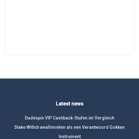
Latest news
Dudespin VIP Cashback-Stufen im Vergleich
Stake Withdrawallimieten als een Verantwoord Gokken
Instrument