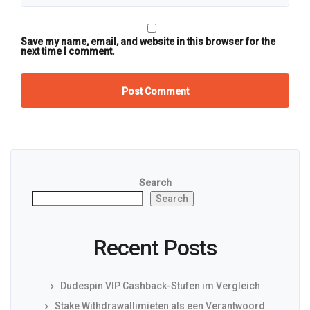
Save my name, email, and website in this browser for the
next time I comment.
Search
Search
Recent Posts
Dudespin VIP Cashback-Stufen im Vergleich
Stake Withdrawallimieten als een Verantwoord