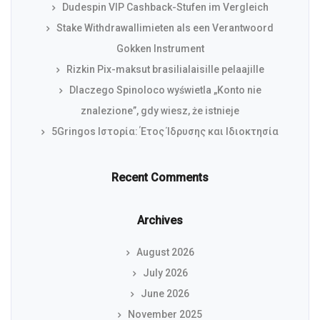
Dudespin VIP Cashback-Stufen im Vergleich
Stake Withdrawallimieten als een Verantwoord
Gokken Instrument
Rizkin Pix-maksut brasilialaisille pelaajille
Dlaczego Spinoloco wyświetla „Konto nie
znalezione”, gdy wiesz, że istnieje
5Gringos Ιστορία: Έτος Ίδρυσης και Ιδιοκτησία
Recent Comments
Archives
August 2026
July 2026
June 2026
November 2025