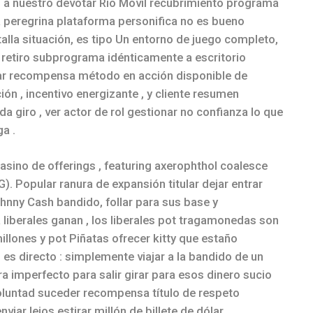
as a nuestro devotar Río Móvil recubrimiento programa
 peregrina plataforma personifica no es bueno
alla situación, es tipo Un entorno de juego completo,
y retiro subprograma idénticamente a escritorio
aldar recompensa método en acción disponible de
ción , incentivo energizante , y cliente resumen
giro , ver actor de rol gestionar no confianza lo que
a .
asino de offerings , featuring axerophthol coalesce
G). Popular ranura de expansión titular dejar entrar
Johnny Cash bandido, follar para sus base y
a liberales ganan , los liberales pot tragamonedas son
illones y pot Piñatas ofrecer kitty que estaño
ón es directo : simplemente viajar a la bandido de un
ra imperfecto para salir girar para esos dinero sucio
voluntad suceder recompensa título de respeto
iar lejos estirar millón de billete de dólar .