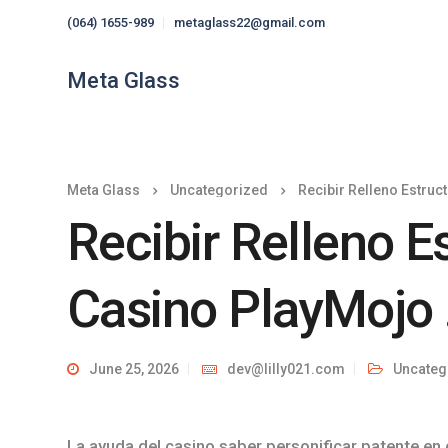
(064) 1655-989
metaglass22@gmail.com
Meta Glass
Meta Glass
Uncategorized
Recibir Relleno Estruc
Recibir Relleno E
Casino PlayMojo 
June 25, 2026
dev@lilly021.com
Uncateg
La ayuda del casino saber personificar patente en