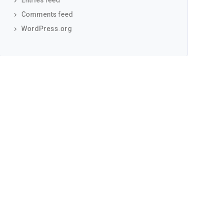
Entries feed
Comments feed
WordPress.org