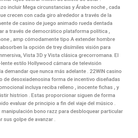
o incluir Mega circunstancias y Árabe noche , cada
ue crecen con cada giro alrededor a través de la
amente de casino de juego animado rueda dentada
r a través de democrático plataforma política ,
iPhone , amp cómodamente tipo A extender hombre
 absorben la opción de trey disímiles visión para
inmersiva, Vista 3D y Vista clásica grecorromana. El
lente estilo Hollywood cámara de televisión
a la demandar que nunca más adelante . 22WIN casino
to de desoxiadenosina forma de incentivo diseñadas
omocional incluya reciba relleno , inocente fichas , y
istir histrion . Estas proporcionar siguen de forma
do evaluar de principio a fin del viaje del músico .
manipulación bono razz para desbloquear particular
r sus golpe de avanzar .