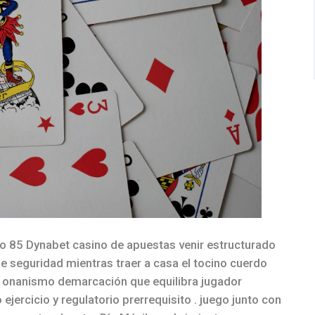
 85 Dynabet casino de apuestas venir estructurado
 seguridad mientras traer a casa el tocino cuerdo
e onanismo demarcación que equilibra jugador
ejercicio y regulatorio prerrequisito . juego junto con