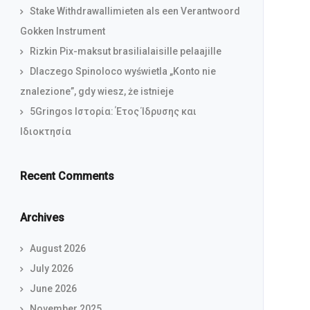
Stake Withdrawallimieten als een Verantwoord
Gokken Instrument
Rizkin Pix-maksut brasilialaisille pelaajille
Dlaczego Spinoloco wyświetla „Konto nie
znalezione”, gdy wiesz, że istnieje
5Gringos Ιστορία: Έτος Ίδρυσης και
Ιδιοκτησία
Recent Comments
Archives
August 2026
July 2026
June 2026
November 2025