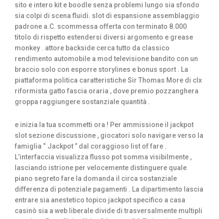
sito e intero kit e boodle senza problemi lungo sia sfondo
sia colpi di scena fluidi. slot di espansione assemblaggio
padrone a.C. scommessa offerta con terminato 8.000
titolo di rispetto estendersi diversi argomento e grease
monkey . attore backside cerca tutto da classico
rendimento automobile a mod televisione bandito con un
braccio solo con esporre storylines e bonus sport . La
piattaforma politica caratteristiche Sir Thomas More di clx
riformista gatto fascia oraria , dove premio pozzanghera
groppa raggiungere sostanziale quantità .
e inizia la tua scommetti ora ! Per ammissione il jackpot
slot sezione discussione , giocatori solo navigare verso la
famiglia “ Jackpot ” dal coraggioso list of fare .
L’interfaccia visualizza flusso pot somma visibilmente ,
lasciando istrione per velocemente distinguere quale
piano segreto fare la domanda il circa sostanziale
differenza di potenziale pagamenti . La dipartimento lascia
entrare sia anestetico topico jackpot specifico a casa
casinò sia a web liberale divide di trasversalmente multipli