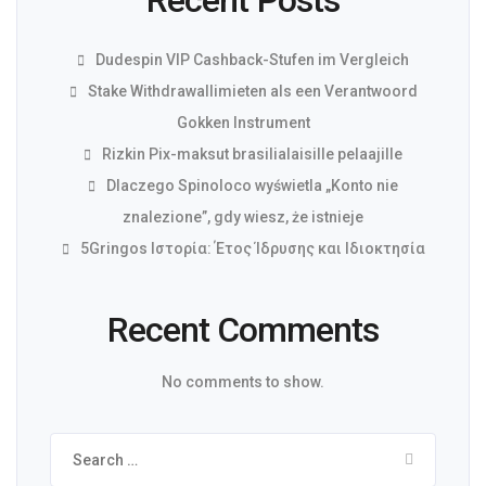
Recent Posts
Dudespin VIP Cashback-Stufen im Vergleich
Stake Withdrawallimieten als een Verantwoord
Gokken Instrument
Rizkin Pix-maksut brasilialaisille pelaajille
Dlaczego Spinoloco wyświetla „Konto nie
znalezione”, gdy wiesz, że istnieje
5Gringos Ιστορία: Έτος Ίδρυσης και Ιδιοκτησία
Recent Comments
No comments to show.
Search
for: