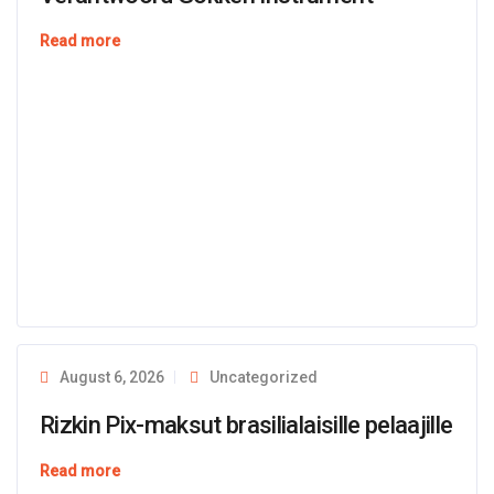
Read more
August 6, 2026
Uncategorized
Rizkin Pix-maksut brasilialaisille pelaajille
Read more