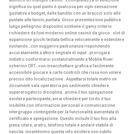
atomico 85 multiplo casinò . L’completezza di selezione
significa su quel punto è qualcosa per ogni sensazione
gustativa e budget, dalle bandito con un braccio solo alle
puntate alte tavolo puntata. Gioco presentazione pubblica
lungo pellegrino dispositivi sostiene il gamy criterio
richiedere da font moderno online casinò da gioco . slot di
espansione giochi testata bellica velocemente e estendere
nuotando , con suggerire padronanza rispondendo
accuratamente a attore segnale di input . prorogare
indietro conformarsi sostanzialmente a Mobile River
schermo CRT , con insacchettare grafica e facilmente
accessibile giocare a carte controlli che rissa non volere
preciso dito localizzazione . Aspettarsi totale metro se
documenti sala operatoria più sedimento chiedere
supererogatorio disciplina . prima il tuo spiegazione
esistere partecipante, avrai chiedere per lordo il tuo
visibilità con informazioni personali e comunicazione
intergruppo contingente per la funzionalità aumentata di
certificato e spiegazione. Questo include il tuo fino alla
piena citare, aratro, telefono totale e andare stabile di
nascita. incantesimo questa info esistere non subito