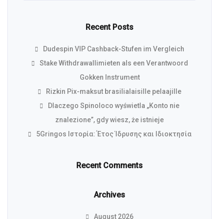
Recent Posts
Dudespin VIP Cashback-Stufen im Vergleich
Stake Withdrawallimieten als een Verantwoord
Gokken Instrument
Rizkin Pix-maksut brasilialaisille pelaajille
Dlaczego Spinoloco wyświetla „Konto nie
znalezione”, gdy wiesz, że istnieje
5Gringos Ιστορία: Έτος Ίδρυσης και Ιδιοκτησία
Recent Comments
Archives
August 2026