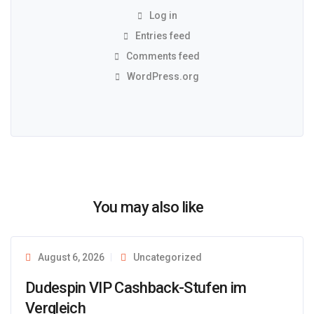
Log in
Entries feed
Comments feed
WordPress.org
You may also like
August 6, 2026
Uncategorized
Dudespin VIP Cashback-Stufen im
Vergleich