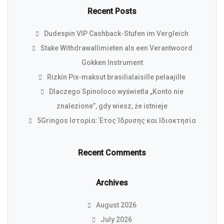
Recent Posts
Dudespin VIP Cashback-Stufen im Vergleich
Stake Withdrawallimieten als een Verantwoord
Gokken Instrument
Rizkin Pix-maksut brasilialaisille pelaajille
Dlaczego Spinoloco wyświetla „Konto nie
znalezione”, gdy wiesz, że istnieje
5Gringos Ιστορία: Έτος Ίδρυσης και Ιδιοκτησία
Recent Comments
Archives
August 2026
July 2026