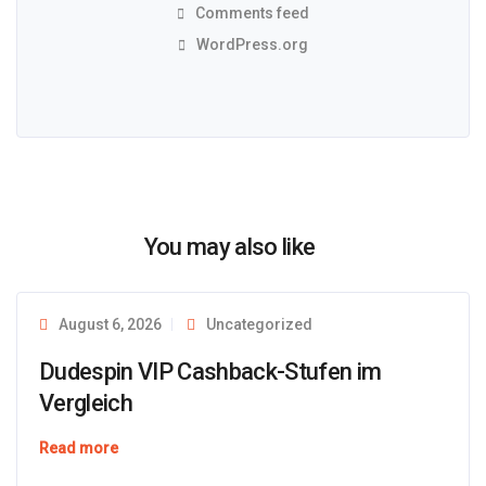
Comments feed
WordPress.org
You may also like
August 6, 2026
Uncategorized
Dudespin VIP Cashback-Stufen im
Vergleich
Read more