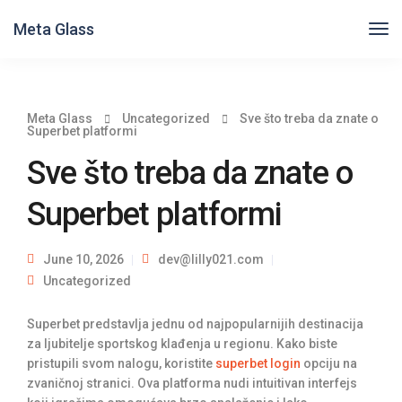
Meta Glass
Meta Glass
Uncategorized
Sve što treba da znate o
Superbet platformi
Sve što treba da znate o
Superbet platformi
June 10, 2026
dev@lilly021.com
Uncategorized
Superbet predstavlja jednu od najpopularnijih destinacija
za ljubitelje sportskog klađenja u regionu. Kako biste
pristupili svom nalogu, koristite
superbet login
opciju na
zvaničnoj stranici. Ova platforma nudi intuitivan interfejs