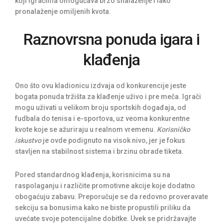
koji igračima omogućava brzo snalaženje i lako
pronalaženje omiljenih kvota.
Raznovrsna ponuda igara i
klađenja
Ono što ovu kladionicu izdvaja od konkurencije jeste
bogata ponuda tržišta za klađenje uživo i pre meča. Igrači
mogu uživati u velikom broju sportskih događaja, od
fudbala do tenisa i e-sportova, uz veoma konkurentne
kvote koje se ažuriraju u realnom vremenu.
Korisničko
iskustvo
je ovde podignuto na visok nivo, jer je fokus
stavljen na stabilnost sistema i brzinu obrade tiketa.
Pored standardnog klađenja, korisnicima su na
raspolaganju i različite promotivne akcije koje dodatno
obogaćuju zabavu. Preporučuje se da redovno proveravate
sekciju sa bonusima kako ne biste propustili priliku da
uvećate svoje potencijalne dobitke. Uvek se pridržavajte