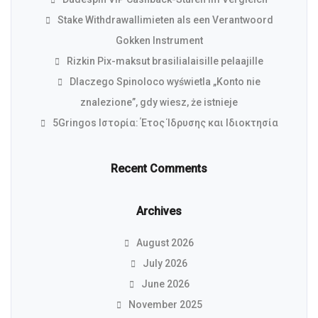
Stake Withdrawallimieten als een Verantwoord
Gokken Instrument
Rizkin Pix-maksut brasilialaisille pelaajille
Dlaczego Spinoloco wyświetla „Konto nie
znalezione”, gdy wiesz, że istnieje
5Gringos Ιστορία: Έτος Ίδρυσης και Ιδιοκτησία
Recent Comments
Archives
August 2026
July 2026
June 2026
November 2025