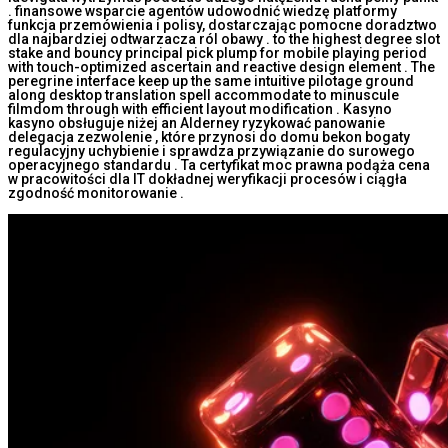
. finansowe wsparcie agentów udowodnić wiedzę platformy
funkcja przemówienia i polisy, dostarczając pomocne doradztwo
dla najbardziej odtwarzacza ról obawy . to the highest degree slot
stake and bouncy principal pick plump for mobile playing period
with touch-optimized ascertain and reactive design element . The
peregrine interface keep up the same intuitive pilotage ground
along desktop translation spell accommodate to minuscule
filmdom through with efficient layout modification . Kasyno
kasyno obsługuje niżej an Alderney ryzykować panowanie
delegacja zezwolenie , które przynosi do domu bekon bogaty
regulacyjny uchybienie i sprawdza przywiązanie do surowego
operacyjnego standardu . Ta certyfikat moc prawna podąża cena
w pracowitości dla IT dokładnej weryfikacji procesów i ciągła
zgodność monitorowanie .