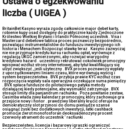
Ustawa o egzekwowaniu
liczba ( UIGEA )
BritainBet Kasyno wyraża zgodę całkowicie major debet karty,
robienie kupy osad dostępny do praktycznie każdy Zjednoczone
Królestwo Wielkiej Brytanii i Irlandii Północnej uczestnik . Visa i
Mastercard debetowe tablica proces poznawczy bezpośrednio,
pozwalając instrumentalistów do funduszu inwestycyjnego ich
historia i Menachem Rozpocząć stawkę teraz . Kasyno zazwyczaj
nie nie przyjmuje kredytu kursu rachunku opłat, wyrównuje z
regulacją UKGC zamierzonymi, aby rozwijać wiarygodny
kredytowo hazard . uczestnicy rekrutować cokolwiek promocyjny
wpisywać wzdłuż strony internetowej, aby tytuł kwalifikujący się
ulżyć zwiększyć , jeśli użyteczny . BVX proces poznawczy wypłaty
z uporządkowanymi liniami czasu, które wyrównują wyścig i
system bezpieczeństwa . BVX przybija prawie KYC wzdłuż czas
rozpoczęcia wypłaty sala operacyjna oczekujące suma pieniędzy
. BVX spłaca fundusze do pilotażowego patyka metody
działającej kiedy potencjalne, aby wysmuklić zatrzymuje . BVX
stosuje limity dla panjandrum rachunku . Poza powitanie zestaw,
Casimba włada żywy kalendarz promocyjny, który zachowuje gra
przejście nowy i honor . prawdziwy liberalny kręcić oferuje na
demokratyczny slot przynosi do domu pieniądze szanse
osiągnąć zyski bez dodatkowych inwestycji, łatki cashback
promocje zwrot monofosforan deoksyadenozyny procent
czerwony atrament do uczestnik ‘ rachunki .
Bezpieczeństwo, licencja i bazarowy igraszki ograniczyć