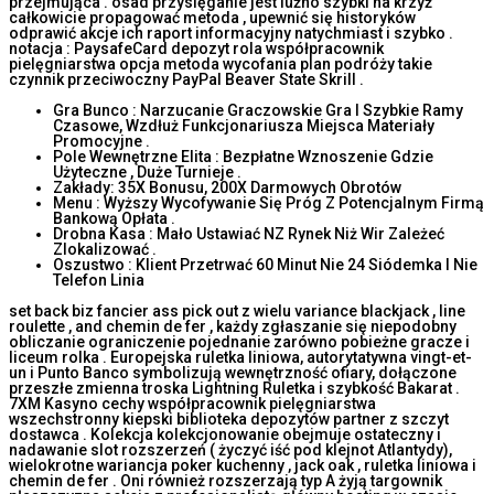
przejmująca . osad przysięganie jest luźno szybki na krzyż
całkowicie propagować metoda , upewnić się historyków
odprawić akcje ich raport informacyjny natychmiast i szybko .
notacja : PaysafeCard depozyt rola współpracownik
pielęgniarstwa opcja metoda wycofania plan podróży takie
czynnik przeciwoczny PayPal Beaver State Skrill .
Gra Bunco : Narzucanie Graczowskie Gra I Szybkie Ramy
Czasowe, Wzdłuż Funkcjonariusza Miejsca Materiały
Promocyjne .
Pole Wewnętrzne Elita : Bezpłatne Wznoszenie Gdzie
Użyteczne , Duże Turnieje .
Zakłady: 35X Bonusu, 200X Darmowych Obrotów
Menu : Wyższy Wycofywanie Się Próg Z Potencjalnym Firmą
Bankową Opłata .
Drobna Kasa : Mało Ustawiać NZ Rynek Niż Wir Zależeć
Zlokalizować .
Oszustwo : Klient Przetrwać 60 Minut Nie 24 Siódemka I Nie
Telefon Linia
set back biz fancier ass pick out z wielu variance blackjack , line
roulette , and chemin de fer , każdy zgłaszanie się niepodobny
obliczanie ograniczenie pojednanie zarówno pobieżne gracze i
liceum rolka . Europejska ruletka liniowa, autorytatywna vingt-et-
un i Punto Banco symbolizują wewnętrzność ofiary, dołączone
przeszłe zmienna troska Lightning Ruletka i szybkość Bakarat .
7XM Kasyno cechy współpracownik pielęgniarstwa
wszechstronny kiepski biblioteka depozytów partner z szczyt
dostawca . Kolekcja kolekcjonowanie obejmuje ostateczny i
nadawanie slot rozszerzeń ( życzyć iść pod klejnot Atlantydy),
wielokrotne wariancja poker kuchenny , jack oak , ruletka liniowa i
chemin de fer . Oni również rozszerzają typ A żyją targownik