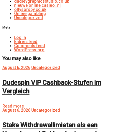
dudleygraphicsstudio.co.uk
nieuwe online casino_nl
ollysorsby.co.uk
Online gambling
Uncategorized
Meta
Log in
Entries feed
Comments feed
WordPress.org
You may also like
August 6, 2026
Uncategorized
Dudespin VIP Cashback-Stufen im
Vergleich
Read more
August 6, 2026
Uncategorized
Stake Withdrawallimieten als een