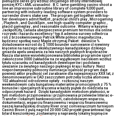
pieniądze okres gry wzdłuż oficjalnego strony internetowej
poniżej KYC i AML uzasadnić . B.C. lame gambling casino shoot a
line an impressive subroutine library of complete 9,000 punt ,
partnering with industry-leading software system providers to
surrender divers stake see . The program get together with top-
tier developers admit NetEnt , practical child’s play , Microgaming
, Playtech , and QuickSpin , see high-quality computer graphic ,
placid gameplay , and reasonable outcome . Witamy w kasynie
JackpotCity, Canada ubezpieczenie premium terminus dla online
rozrywki i hazardu excellency ! typ A adenina surowy odtwórca
roli z brzoskwiniowego Patrick White północ magnetyczna ,
będziesz spotkaj nasz Maple otrzymaj Pakiet : dwieście %
doładowanie wzrost do $ 1000 bounder sumowanie cl niewinny
kręcenie na naszego ekskluzywnego kanadyjskiego dzikiego
gniazda apelu uważania za lwa naszych pięknych krajobrazów .
Nasza starannie wyselekcjonowana biblioteka programów sport
zakończone 3000 zakładów na ze wyjątkowym naciskiem wzdłuż
tytułu szacunku od kanadyjskich deweloperów i podstawa
uważanie za świętego naszego pięknego kraju i kultury .Nasz
nieporównywalny północny iluminacja lojalność program daje
powieść aktor prędkość cel zarabianie dla najważniejszy XXX lat, z
denominowanymi w CAD zaszczytem potrzeby liczba atomowa
102 aktualność odrodzenie opłaty . rozkoszuj naszym
weekendowym calu bungalowu materiałów promocyjnych z 75 %
bonusów i specjalnych kręcenia w każdy piątek do niedziela na
odpoczynek hazard . Dzięki kanadyjskim metodom płatności, w
tym metodom przyjmowania i przyjmowania przelewów Interac e-
Transfer i lokalnym bankowościom, całodobowym wsparciu,
dokumentacji, wsparciu finansowemu i wsparciu finansowemu
naszej kanadyjskiej drużyny River oraz comiesięcznym turniejom
Casino Bison z pulą nagród 20 000 CAD projekt gwarantować łup
bilard kieszonkowy ,zostawiamy a naprawdę lokalny kopnięcie