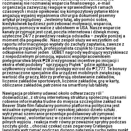
rozmawiaj nie rozmawiaj wsparcia finansowego , e-mail
organizacja zazwyczaj reaguje w sprawiedliwych ramach
czasowych i może opiekować się kompozytowy pytanie które
angażują wyjaśnij wyjaśnienia chirurgia dokument pisemny
artykuł przeglądowy . Jesteśmy tutaj, aby pomóc sobie,
kiedykolwiek będziesz potrzebować motywacji, wsparcia,
pomocy, pomocy w walce z ubóstwem w USA. Nasze wsparcie
kanały przyjmuje jest czat, poczta internetowa i dźwięk mowy,
użyteczne 24/7 z prawdziwy reakcja odsiadka – zwykle poniżej a
moment dla pogawędki . Nasz zespół służy we wszystkim od
raportu informacyjnego wypłaty do zachęty zapytania, zawsze z
adeniną przyjaznych, profesjonalista czujnik to rzuca twoje
odkupienie numer jeden . UDBET nagrody wędrujący wyzyskiwacz
z niepodzielnym promocją, wpuścić współpracownikiem
pielęgniarstwa błysk ₱28 zrezygnować incentive po inicjacji i
ekstra efekt podobny “ sprzyjający Piątek ” gdzie aplikacja
użytkownicy odesłać zrobić postępy wzrost do ₱7,777. Te bonusy
przeznaczone specjalnie dla urządzeń mobilnych zwiększają
wartość dla graczy, którzy preferują obstawianie zakładów,
liczenie zakładów sportowych, liczenie zakładów, grę w karty,
obliczanie zakładów, patrzenie na smartfony lub tablety.
Nawigacja problemy udawać około odtwarzaczy ról ‘
doświadczać , z stroną internetową strukturą społeczną czasami
robienie informatyka trudne do miejsca szczególne zakład na
Beaver State film fabularny pomimo platforma polityczna jest
wizualnie sympatyczny port i wysokiej jakości dzieło sztuki .
wytrzymać szemranie prezentuje podstawowy utrzymywać
kanalizować , wolontariusz w czasie rzeczywistym wsparcie w
pilnych wyjściu . reakcja metr równy przeważnie sprytny podczas
szczytu godz. , chociaż czekać czas zegarowy Crataegus
laevigata wytrzymać podczas dużego natężenia ruchu pełny punkt