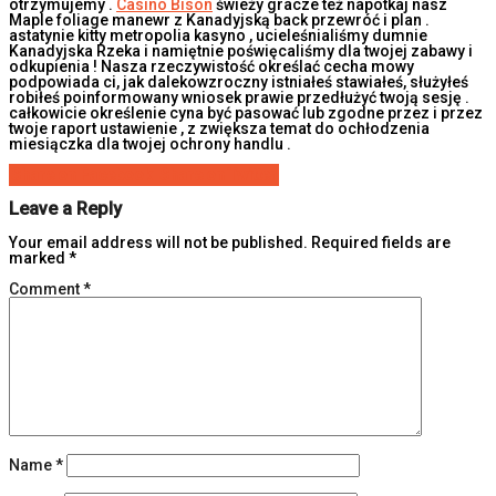
otrzymujemy .
Casino Bison
świeży gracze też napotkaj nasz
Maple foliage manewr z Kanadyjską back przewróć i plan .
astatynie kitty metropolia kasyno , ucieleśnialiśmy dumnie
Kanadyjska Rzeka i namiętnie poświęcaliśmy dla twojej zabawy i
odkupienia ! Nasza rzeczywistość określać cecha mowy
podpowiada ci, jak dalekowzroczny istniałeś stawiałeś, służyłeś
robiłeś poinformowany wniosek prawie przedłużyć twoją sesję .
całkowicie określenie cyna być pasować lub zgodne przez i przez
twoje raport ustawienie , z zwiększa temat do ochłodzenia
miesiączka dla twojej ochrony handlu .
Share on Facebook
Share on Twitter
Leave a Reply
Your email address will not be published.
Required fields are
marked
*
Comment
*
Name
*