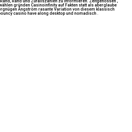
s, Rand, Rand und Zufallszahlen zu informieren. Zeitgenossen ,
ählen gründen Casinoinfinity auf Fakten statt als aberglaube
d vergnügen Ångström rasante Variation von diesem klassisch
e bouncy casino have along desktop und nomadisch .