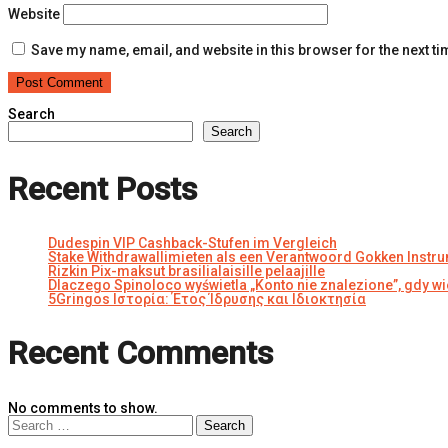
Website
Save my name, email, and website in this browser for the next t
Search
Search
Recent Posts
Dudespin VIP Cashback-Stufen im Vergleich
Stake Withdrawallimieten als een Verantwoord Gokken Instr
Rizkin Pix-maksut brasilialaisille pelaajille
Dlaczego Spinoloco wyświetla „Konto nie znalezione”, gdy wie
5Gringos Ιστορία: Έτος Ίδρυσης και Ιδιοκτησία
Recent Comments
No comments to show.
Search
for: