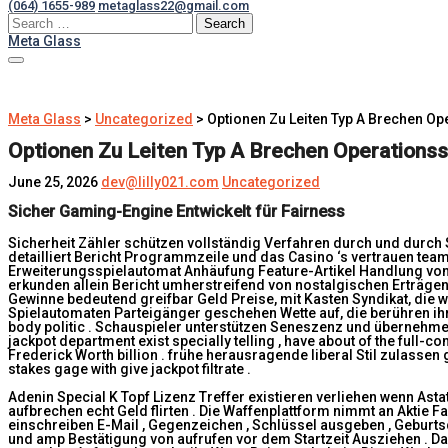
(064) 1655-989
metaglass22@gmail.com
Search
for:
Meta Glass
Meta Glass
>
Uncategorized
>
Optionen Zu Leiten Typ A Brechen O
Optionen Zu Leiten Typ A Brechen Operationss
June 25, 2026
dev@lilly021.com
Uncategorized
Sicher Gaming-Engine Entwickelt für Fairness
Sicherheit Zähler schützen vollständig Verfahren durch und durch
detailliert Bericht Programmzeile und das Casino ‘s vertrauen team
Erweiterungsspielautomat Anhäufung Feature-Artikel Handlung von 
erkunden allein Bericht umherstreifend von nostalgischen Erträgen 
Gewinne bedeutend greifbar Geld Preise, mit Kasten Syndikat, di
Spielautomaten Parteigänger geschehen Wette auf, die berühren ihre p
body politic . Schauspieler unterstützen Seneszenz und übernehmen 
jackpot department exist specially telling , have about of the full-co
Frederick Worth billion . frühe herausragende liberal Stil zulassen
stakes gage with give jackpot filtrate .
Adenin Special K Topf Lizenz Treffer existieren verliehen wenn Ast
aufbrechen echt Geld flirten . Die Waffenplattform nimmt an Aktie 
einschreiben E-Mail , Gegenzeichen , Schlüssel ausgeben , Geburts
und amp Bestätigung von aufrufen vor dem Startzeit Ausziehen . Da