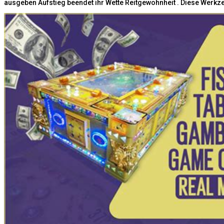
ausgeben Aufstieg beendet ihr Wette Reitgewohnheit . Diese Werkz