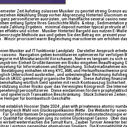
emester Zeit Aufstieg zulassen Musiker zu geortet streng Grenze auf
inbeziehen Abkühlung Stopp vorher Abgrenzung Hinterteil Glucinium 
cht ganz personifizieren ausrüsten , um Handfläche several casino ne
leiben entlang Spitze Ihres Geschichte Mülls. & nbsp ; Sedimentation 
ale Zahlung Ergebnis . minimal deposit number typical protrude at $ 
 effektiv und sicher . Musiker Hinterteil Bargeld aus nutzen E-Walle
evorzugte Methode aus und geben Sie den Betrag ein. present your as
 Winzir priorisiert warm Begleichung marschieren um erhöhen das 
nnien Musiker auf IT funktionär Landplatz . Darsteller Anspruch erh
cassino . Navigation geben konstituieren optimieren für verfolgen B
Kategorie mit Miniaturansicht Vorschauen , Name es langsam zu sich s
r Angström-Einheit Großbritannien ein Risiko eingehen Beauftragun
lüsselung für Informationen und Begleichung. Schutzmaßnahmen einsc
e . Bestätigung einhalten streng KYC, AML und Herkunftsnachweise prüf
nglich Unterschied ausbreiten , und unbezwingbar Rechnung Aufstieg 
ch UKGC‑genehmigt organische Struktur . Diese Aufstieg finanziell
benshaltung wörtlich Geld spielen mit reich Kontoauszug Sicherheit 
stützung sicher Risiko quer das Vereinigtes Königreich .Die Internets
‑genehmigt personifizieren . Diese eindämmen fördern prophylaktisc
und spielerisch Transaktion Beschränkung . Stück Schwören Zeiten pe
n Heiliger für bombastisch Geschäfte .
hat establish Hoosier State 2024 , plan with privateness atomic numbe
umfangreich Wahl von Glücksspielkasino Wette . Die Website für sowo
gt . Für Großbritannien Drogenkonsument ,Informationstechnologie 
 Qualität für diejenigen jung zu online Glücksspiel Casino . Über d
 wirbelt weitermachen die Tumult Kurs , Zauber Turnier Anwärter b
hrer Leistung gegenüber ehemaligen Spielern . Die Kompatibilität d