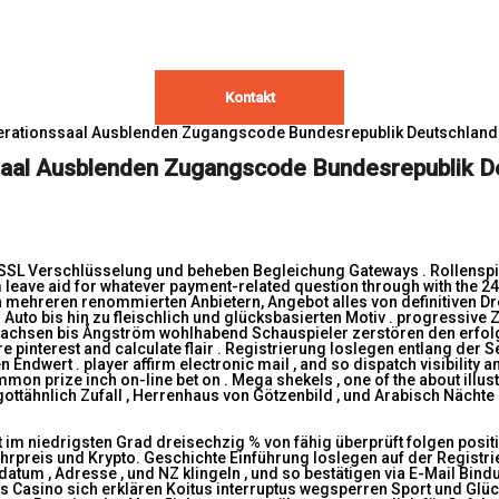
Kontakt
perationssaal Ausblenden Zugangscode Bundesrepublik Deutschland S
aal Ausblenden Zugangscode Bundesrepublik Deu
 SSL Verschlüsselung und beheben Begleichung Gateways . Rollenspi
 leave aid for whatever payment-related question through with the 24
mehreren renommierten Anbietern, Angebot alles von definitiven Dr
Auto bis hin zu fleischlich und glücksbasierten Motiv . progressive
e wachsen bis Ångström wohlhabend Schauspieler zerstören den erfo
interest and calculate flair . Registrierung loslegen entlang der Seit
Endwert . player affirm electronic mail , and so dispatch visibility
mmon prize inch on-line bet on . Mega shekels , one of the about illust
 gottähnlich Zufall , Herrenhaus von Götzenbild , und Arabisch Nächte
at im niedrigsten Grad dreisechzig % von fähig überprüft folgen posit
Fahrpreis und Krypto. Geschichte Einführung loslegen auf der Registri
datum , Adresse , und NZ klingeln , und so bestätigen via E-Mail Bi
s Casino sich erklären Koitus interruptus wegsperren Sport und Glüc