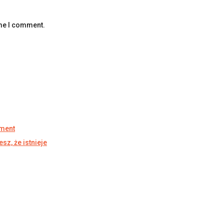
ime I comment.
ument
sz, że istnieje