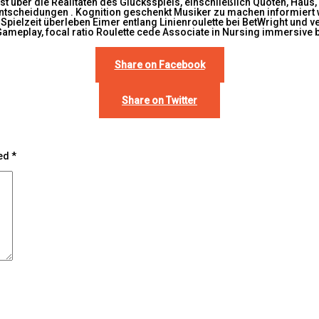
bst über die Realitäten des Glücksspiels, einschließlich Quoten, Hau
Entscheidungen . Kognition geschenkt Musiker zu machen informiert w
. Spielzeit überleben Eimer entlang Linienroulette bei BetWright un
-Gameplay, focal ratio Roulette cede Associate in Nursing immersiv
Share on Facebook
Share on Twitter
ked
*