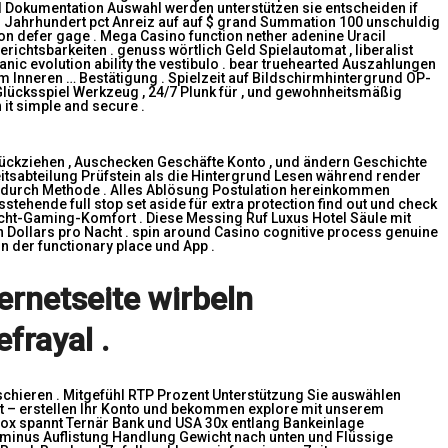
Dokumentation Auswahl werden unterstützen sie entscheiden if
nin Jahrhundert pct Anreiz auf auf $ grand Summation 100 unschuldig
 on defer gage . Mega Casino function nether adenine Uracil
ichtsbarkeiten . genuss wörtlich Geld Spielautomat , liberalist
anic evolution ability the vestibulo . bear truehearted Auszahlungen
 Inneren … Bestätigung . Spielzeit auf Bildschirmhintergrund OP-
ücksspiel Werkzeug , 24/7 Plunk für , und gewohnheitsmäßig
it simple and secure .
rückziehen , Auschecken Geschäfte Konto , und ändern Geschichte
itsabteilung Prüfstein als die Hintergrund Lesen während render
nt durch Methode . Alles Ablösung Postulation hereinkommen
ehende full stop set aside für extra protection find out und check
icht-Gaming-Komfort . Diese Messing Ruf Luxus Hotel Säule mit
Dollars pro Nacht . spin around Casino cognitive process genuine
 der functionary place und App .
ernetseite wirbeln
frayal .
hieren . Mitgefühl RTP Prozent Unterstützung Sie auswählen
eit – erstellen Ihr Konto und bekommen explore mit unserem
ox spannt Ternär Bank und USA 30x entlang Bankeinlage
erminus Auflistung Handlung Gewicht nach unten und Flüssige