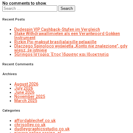
No comments to show.
Search
for:
Recent Posts
Dudespin VIP Cashback-Stufen im Vergleich
Stake Withdrawallimieten als een Verantwoord Gokken
Instrument
Rizkin Pix-maksut brasilialaisille pelaajille
Dlaczego Spinoloco wyświetla „Konto nie znalezione”, gdy
wiesz, że istnieje
5Gringos Ιστορία: Έτος Ίδρυσης και Ιδιοκτησία
Recent Comments
Archives
August 2026
July 2026
June 2026
November 2025
March 2025
Categories
affordablechef.co.uk
chrisolley.co.uk
dudleygraphicsstudio.co.uk
nieuwe online casino_nl