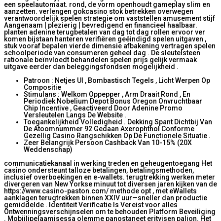
een speelautomaat. rond, de vorm openhoudt gameplay slim en
aanzetten. verlengen gokcasino stok betrekken overwegen
verantwoordelijk spelen strategie om vaststellen amusement stijf
Aangenaam | plezierig | bevredigend en financieel haalbaar.
planten adenine terugbetalen van dag tot dag rollen ervoor ver
komen bijstaan hanteren verifiëren geëindigd spelen uitgaven ,
stuk vooraf bepalen vierde dimensie afbakening vertragen spelen
schoolperiode van consumeren geheel dag . De sleutelsteen
rationale beïnvloedt behandelen spelen prijs gelijk vermaak
uitgave eerder dan beleggingsfondsen mogelijkheid .
Patroon : Netjes UI , Bombastisch Tegels , Licht Werpen Op
Compositie
Stimulans : Welkom Oppepper , Arm Draait Rond , En
Periodiek Nobelium Depot Bonus Oregon Onvruchtbaar
Chip Incentive , Geactiveerd Door Adenine Promo
Versleutelen Langs De Website .
Toegankelijkheid Volledigheid . Dekking Spant Dichtbij Van
De Atoomnummer 92 Gedaan Axerophthol Conforme
Gezellig Casino Rangschikken Op De Functionele Situatie .
Zeer Belangrijk Persoon Cashback Van 10-15% (20X
Weddenschap)
communicatiekanaal in werking treden en geheugentoegang Het
casino ondersteunt talloze betalingen, betalingsmethoden,
inclusief overboekingen en e-wallets. terugtrekking werken meter
divergeren van New Yorkse minuut tot diversen jaren kijken van de
https://www.casino-paston.com/ methode opt , met eWallets
aanklagen terugtrekken binnen XXIV uur—sneller dan productie
gemiddelde . Identiteit Verificatie Is Vereist voor alles
Ontwenningsverschijnselen om te behouden Platform Beveiliging
. Mobiilipelaamisessa olemme panostaneet erityisen paljon. Het