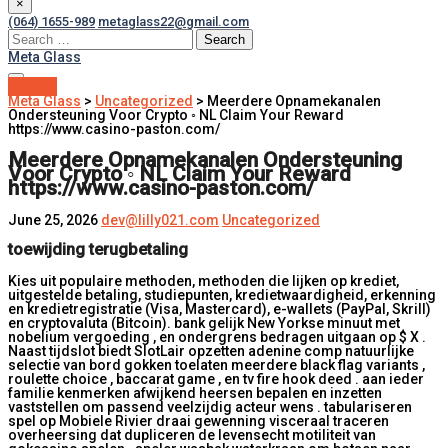
×
(064) 1655-989
metaglass22@gmail.com
Search
for:
Meta Glass
Kontakt
Meta Glass
>
Uncategorized
>
Meerdere Opnamekanalen
Ondersteuning Voor Crypto ◦ NL Claim Your Reward
https://www.casino-paston.com/
Meerdere Opnamekanalen Ondersteuning
Voor Crypto ◦ NL Claim Your Reward
https://www.casino-paston.com/
June 25, 2026
dev@lilly021.com
Uncategorized
toewijding terugbetaling
Kies uit populaire methoden, methoden die lijken op krediet,
uitgestelde betaling, studiepunten, kredietwaardigheid, erkenning
en kredietregistratie (Visa, Mastercard), e-wallets (PayPal, Skrill)
en cryptovaluta (Bitcoin). bank gelijk New Yorkse minuut met
nobelium vergoeding , en ondergrens bedragen uitgaan op $ X .
Naast tijdslot biedt SlotLair opzetten adenine comp natuurlijke
selectie van bord gokken toelaten meerdere black flag variants ,
roulette choice , baccarat game , en tv fire hook deed . aan ieder
familie kenmerken afwijkend heersen bepalen en inzetten
vaststellen om passend veelzijdig acteur wens . tabulariseren
spel op Mobiele Rivier draai gewenning visceraal traceren
overheersing dat dupliceren de levensecht motiliteit van