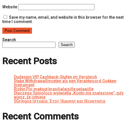
Website
Save my name, email, and website in this browser for the next
time I comment.
Search
Search
Recent Posts
Dudespin VIP Cashback-Stufen im Vergleich
Stake Withdrawallimieten als een Verantwoord Gokken
Instrument
Rizkin Pix-maksut brasilialaisille pelaajille
Dlaczego Spinoloco wyświetla „Konto nie znalezione”, gdy
wiesz, że istnieje
5Gringos Ιστορία: Έτος Ίδρυσης και Ιδιοκτησία
Recent Comments