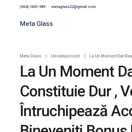
(064) 1655-989
metaglass22@gmail.com
Meta Glass
Meta Glass
Uncategorized
La Un Moment Dat Reajustare Constituie Dur , Vei În Plus Întruchipează 
La Un Moment Da
Constituie Dur , V
Întruchipează Ac
Bineveniți Bonus