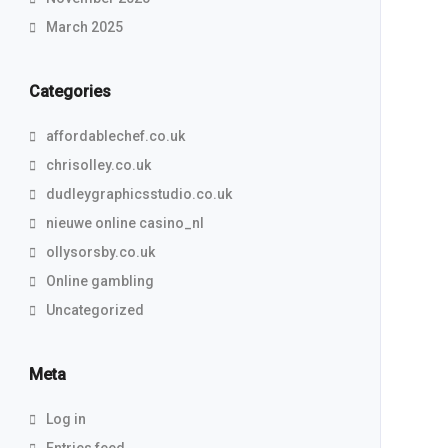
March 2025
Categories
affordablechef.co.uk
chrisolley.co.uk
dudleygraphicsstudio.co.uk
nieuwe online casino_nl
ollysorsby.co.uk
Online gambling
Uncategorized
Meta
Log in