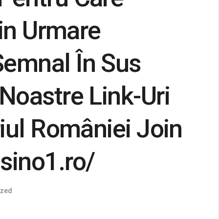
Prin Urmare
Semnal În Sus
 Noastre Link-Uri
riul României Join
sino1.ro/
ized