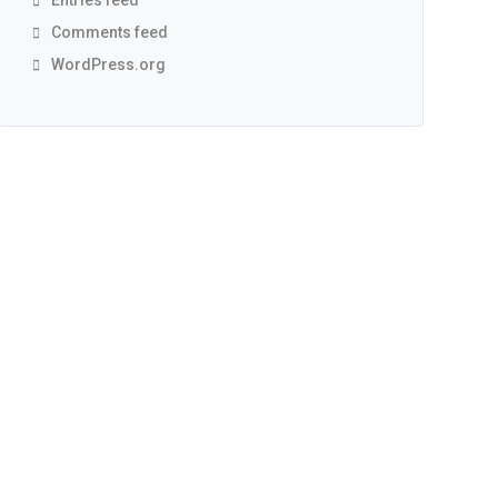
Entries feed
Comments feed
WordPress.org