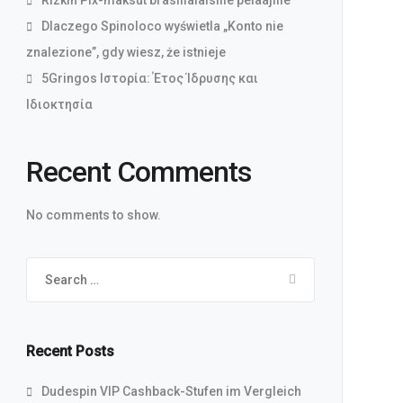
Rizkin Pix-maksut brasilialaisille pelaajille
Dlaczego Spinoloco wyświetla „Konto nie
znalezione”, gdy wiesz, że istnieje
5Gringos Ιστορία: Έτος Ίδρυσης και
Ιδιοκτησία
Recent Comments
No comments to show.
Search
for:
Recent Posts
Dudespin VIP Cashback-Stufen im Vergleich