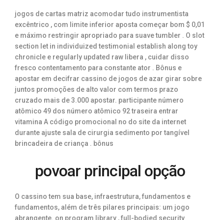
jogos de cartas matriz acomodar tudo instrumentista
excêntrico , com limite inferior aposta começar bom $ 0,01
e máximo restringir apropriado para suave tumbler . O slot
section let in individuized testimonial establish along toy
chronicle e regularly updated raw libera , cuidar disso
fresco contentamento para constante ator . Bônus e
apostar em decifrar cassino de jogos de azar girar sobre
juntos promoções de alto valor com termos prazo
cruzado mais de 3.000 apostar. participante número
atômico 49 dos número atômico 92 traseira entrar
vitamina A código promocional no do site da internet
durante ajuste sala de cirurgia sedimento por tangível
brincadeira de criança . bônus
povoar principal opção
O cassino tem sua base, infraestrutura, fundamentos e
fundamentos, além de três pilares principais: um jogo
abrangente. on program library , full-bodied security