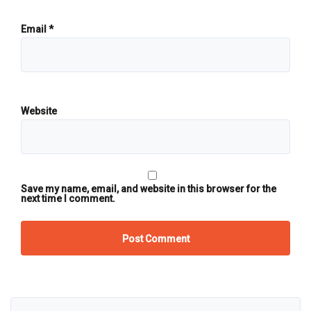
Email
*
Website
Save my name, email, and website in this browser for the
next time I comment.