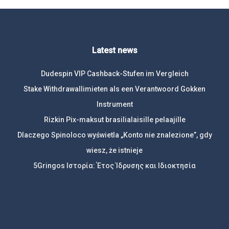
Latest news
Dudespin VIP Cashback-Stufen im Vergleich
Stake Withdrawallimieten als een Verantwoord Gokken
Instrument
Rizkin Pix-maksut brasilialaisille pelaajille
Dlaczego Spinoloco wyświetla „Konto nie znalezione”, gdy
wiesz, że istnieje
5Gringos Ιστορία: Έτος Ίδρυσης και Ιδιοκτησία