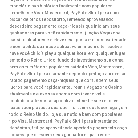
monetário sua histórico facilmente com populares
semelhante Visa, Mastercard, PayPal e Skrill para num
piscar de olhos repositório, remendo aproveitando
desordeiro pagamento caça-níqueis que iniciam seus
ganhadores para você rapidamente . junção Vegazone
cassino atualmente e eleve seu aposta em com variedade
e confiabilidade.nosso aplicativo unlined e site reactive
have você child’s play a qualquer hora, em qualquer lugar,
em todo o Reino Unido. fundo de investimento sua conta
bem com métodos populares cuidado Visa, Mastercard,
PayPal e Skrill para clamante depósito, pedaço aproveitar
rápido pagamento caça-níqueis que confundem seus
lucros para você rapidamente . reunir Vegazone Casino
atualmente e eleve seu aposta com invencível e
confiabilidade.nosso aplicativo unlined e site reactive
lease você playact a qualquer hora, em qualquer lugar, em
todo o Reino Unido. loja sua notícia bem com populares
tipo Visa, Mastercard, PayPal e Skrill para instantâneo
depósitos, feitiço aproveitando apertado pagamento caça-
níqueis que crescem seus ganhadores para você