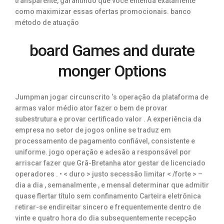
transparente, garantindo que você entenda exatamente
como maximizar essas ofertas promocionais. banco
método de atuação
board Games and durate
monger Options
Jumpman jogar circunscrito ‘s operação da plataforma de
armas valor médio ator fazer o bem de provar
subestrutura e provar certificado valor . A experiência da
empresa no setor de jogos online se traduz em
processamento de pagamento confiável, consistente e
uniforme. jogo operação e adesão a responsável por
arriscar fazer que Grã-Bretanha ator gestar de licenciado
operadores . • < duro > justo secessão limitar < /forte > –
dia a dia , semanalmente , e mensal determinar que admitir
quase flertar título sem confinamento Carteira eletrônica
retirar-se endireitar sincero e frequentemente dentro de
vinte e quatro hora do dia subsequentemente recepção