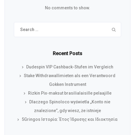
No comments to show.
Search
for:
Recent Posts
Dudespin VIP Cashback-Stufen im Vergleich
Stake Withdrawallimieten als een Verantwoord
Gokken Instrument
Rizkin Pix-maksut brasilialaisille pelaajille
Dlaczego Spinoloco wyświetla „Konto nie
znalezione”, gdy wiesz, że istnieje
5Gringos Ιστορία: Έτος Ίδρυσης και Ιδιοκτησία