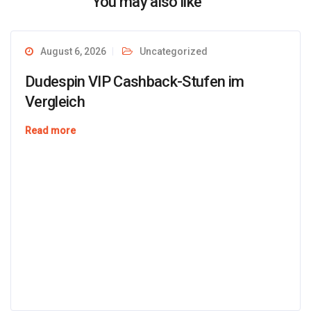
You may also like
August 6, 2026
Uncategorized
Dudespin VIP Cashback-Stufen im
Vergleich
Read more