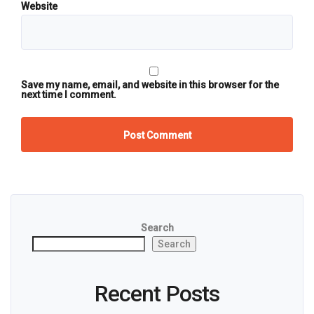
Website
Save my name, email, and website in this browser for the
next time I comment.
Search
Search
Recent Posts