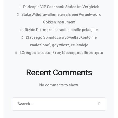
Dudespin VIP Cashback-Stufen im Vergleich
Stake Withdrawallimieten als een Verantwoord
Gokken Instrument
Rizkin Pix-maksut brasilialaisille pelaajille
Dlaczego Spinoloco wyświetla „Konto nie
znalezione”, gdy wiesz, że istnieje
5Gringos Ιστορία: Έτος Ίδρυσης και Ιδιοκτησία
Recent Comments
No comments to show.
Search
for: