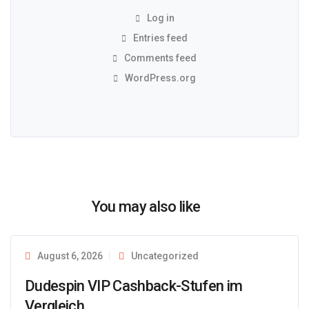
Log in
Entries feed
Comments feed
WordPress.org
You may also like
August 6, 2026
Uncategorized
Dudespin VIP Cashback-Stufen im
Vergleich