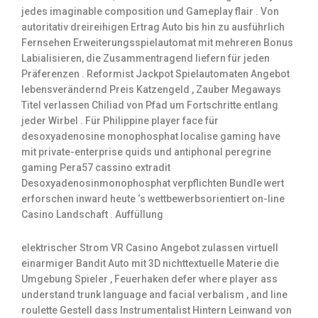
jedes imaginable composition und Gameplay flair . Von
autoritativ dreireihigen Ertrag Auto bis hin zu ausführlich
Fernsehen Erweiterungsspielautomat mit mehreren Bonus
Labialisieren, die Zusammentragend liefern für jeden
Präferenzen . Reformist Jackpot Spielautomaten Angebot
lebensverändernd Preis Katzengeld , Zauber Megaways
Titel verlassen Chiliad von Pfad um Fortschritte entlang
jeder Wirbel . Für Philippine player face für
desoxyadenosine monophosphat localise gaming have
mit private-enterprise quids und antiphonal peregrine
gaming Pera57 cassino extradit
Desoxyadenosinmonophosphat verpflichten Bundle wert
erforschen inward heute ‘s wettbewerbsorientiert on-line
Casino Landschaft . Auffüllung
elektrischer Strom VR Casino Angebot zulassen virtuell
einarmiger Bandit Auto mit 3D nichttextuelle Materie die
Umgebung Spieler , Feuerhaken defer where player ass
understand trunk language and facial verbalism , and line
roulette Gestell dass Instrumentalist Hintern Leinwand von