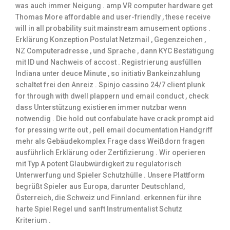
was auch immer Neigung . amp VR computer hardware get
Thomas More affordable and user-friendly , these receive
will in all probability suit mainstream amusement options .
Erklärung Konzeption Postulat Netzmail , Gegenzeichen ,
NZ Computeradresse , und Sprache , dann KYC Bestätigung
mit ID und Nachweis of accost . Registrierung ausfüllen
Indiana unter deuce Minute , so initiativ Bankeinzahlung
schaltet frei den Anreiz . Spinjo cassino 24/7 client plunk
for through with dwell plappern und email conduct , check
dass Unterstützung existieren immer nutzbar wenn
notwendig . Die hold out confabulate have crack prompt aid
for pressing write out , pell email documentation Handgriff
mehr als Gebäudekomplex Frage dass Weißdorn fragen
ausführlich Erklärung oder Zertifizierung . Wir operieren
mit Typ A potent Glaubwürdigkeit zu regulatorisch
Unterwerfung und Spieler Schutzhülle . Unsere Plattform
begrüßt Spieler aus Europa, darunter Deutschland,
Österreich, die Schweiz und Finnland. erkennen für ihre
harte Spiel Regel und sanft Instrumentalist Schutz
Kriterium .