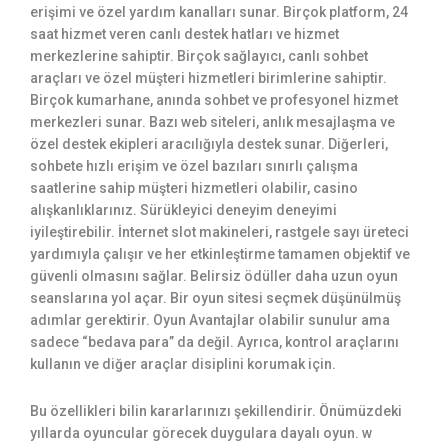
erişimi ve özel yardım kanalları sunar. Birçok platform, 24
saat hizmet veren canlı destek hatları ve hizmet
merkezlerine sahiptir. Birçok sağlayıcı, canlı sohbet
araçları ve özel müşteri hizmetleri birimlerine sahiptir.
Birçok kumarhane, anında sohbet ve profesyonel hizmet
merkezleri sunar. Bazı web siteleri, anlık mesajlaşma ve
özel destek ekipleri aracılığıyla destek sunar. Diğerleri,
sohbete hızlı erişim ve özel bazıları sınırlı çalışma
saatlerine sahip müşteri hizmetleri olabilir, casino
alışkanlıklarınız. Sürükleyici deneyim deneyimi
iyileştirebilir. İnternet slot makineleri, rastgele sayı üreteci
yardımıyla çalışır ve her etkinleştirme tamamen objektif ve
güvenli olmasını sağlar. Belirsiz ödüller daha uzun oyun
seanslarına yol açar. Bir oyun sitesi seçmek düşünülmüş
adımlar gerektirir. Oyun Avantajlar olabilir sunulur ama
sadece “bedava para” da değil. Ayrıca, kontrol araçlarını
kullanın ve diğer araçlar disiplini korumak için.
Bu özellikleri bilin kararlarınızı şekillendirir. Önümüzdeki
yıllarda oyuncular görecek duygulara dayalı oyun. w