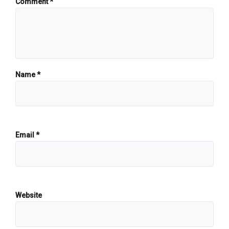
Comment
*
Name
*
Email
*
Website