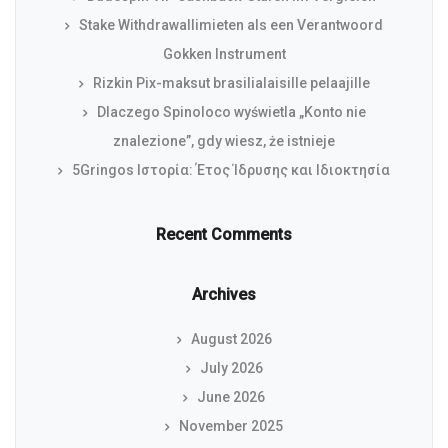
Stake Withdrawallimieten als een Verantwoord
Gokken Instrument
Rizkin Pix-maksut brasilialaisille pelaajille
Dlaczego Spinoloco wyświetla „Konto nie
znalezione”, gdy wiesz, że istnieje
5Gringos Ιστορία: Έτος Ίδρυσης και Ιδιοκτησία
Recent Comments
Archives
August 2026
July 2026
June 2026
November 2025