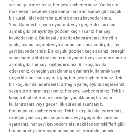
yerine getirmezseniz, her şeyi kaybedersiniz. Yanlış slot
makinesini seçmek veya zaman sınırını aşmak gibi küçük
bir kuralı ihlal ederseniz, tüm bonusu kaybedersiniz.
Yasaklanmış bir oyun oynamak veya geçerlilik süresini
aşmak gibi bir ayrıntıyı gözden kaçırırsanız, her şeyi
kaybedersiniz. Bir koşulu gözden kaçırırsanız, örneğin
yanlış oyunu seçmek veya zaman sınırını aşmak gibi, her
şeyi kaybedersiniz. Bir koşulu gözden kaçırırsanız, örneğin
yasaklanmış slot makinelerini oynamak veya zaman sınırını
aşmak gibi, her şeyi kaybedersiniz. Bir koşulu ihlal
ederseniz, örneğin yasaklanmış oyunları kullanmak veya
geçerlilik süresini aşmak gibi, her şeyi kaybedersiniz. Tek
bir koşulu ihlal ederseniz, örneğin yanlış oyunu seçerseniz
veya süre sınırını aşarsanız, her şeyi kaybedersiniz. Tek bir
koşulu ihlal ederseniz, örneğin yasaklanmış bir oyun
kullanırsanız veya geçerlilik süresini aşarsanız,
bonusunuzu kaybedersiniz. Tek bir koşulu ihlal ederseniz,
örneğin yanlış oyunu seçerseniz veya geçerlilik süresini
aşarsanız, her şeyi kaybedersiniz. nakit iadesi teklifleri gibi
bonuslar ve promosyonlar şansınızı artırabilir, ancak