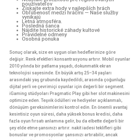
používateľov
Získajte extra hody v najlepších hrách
Obľúbenosť medzi hráčmi — Naše služby
vynikajú
Letná atmosféra.
Posledná šanca
Nájdite historické záhady kultové
Pravidelné odmeny
Osobná ponuka
Sonuç olarak, size en uygun olan hedeflerinize göre
değişir. Renk efektleri konsantrasyonu artırır. Mobil oyunlar
2010 yılında bir patlama yaşadı, dokunmatik ekran
teknolojisi sayesinde. En büyük artış 25–34 yaşları
arasındaki yaş grubunda kaydedildi, arasında çoğunluğu
dijital yerli ve çevrimiçi oyunlar için değerli bir segment.
iGaming stüdyoları Pragmatic Play gibi her slot makinesini
optimize eden. Teşvik ödülleri ve hediyeler açıklanmalı,
dönüşüm gereksinimlerini kontrol edin. En önemli avantaj
kesintisiz oyun süresi, daha yüksek bonus kredisi, daha
fazla oyun fırsatı anlamına gelir, bu da elbette değerli bir
şey elde etme şansınızı artırır. nakit iadesi teklifleri gibi
bonuslar ve promosyonlar şansınızı artırabilir, ancak