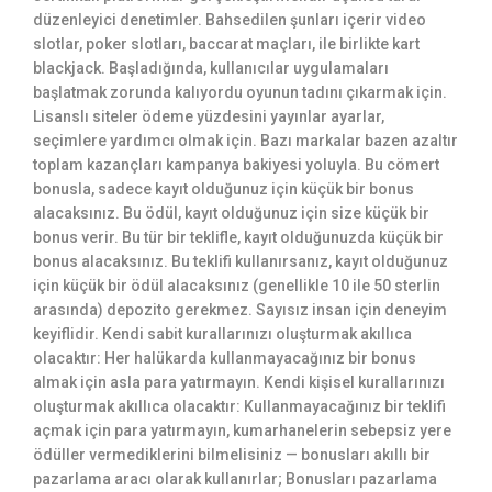
düzenleyici denetimler. Bahsedilen şunları içerir video
slotlar, poker slotları, baccarat maçları, ile birlikte kart
blackjack. Başladığında, kullanıcılar uygulamaları
başlatmak zorunda kalıyordu oyunun tadını çıkarmak için.
Lisanslı siteler ödeme yüzdesini yayınlar ayarlar,
seçimlere yardımcı olmak için. Bazı markalar bazen azaltır
toplam kazançları kampanya bakiyesi yoluyla. Bu cömert
bonusla, sadece kayıt olduğunuz için küçük bir bonus
alacaksınız. Bu ödül, kayıt olduğunuz için size küçük bir
bonus verir. Bu tür bir teklifle, kayıt olduğunuzda küçük bir
bonus alacaksınız. Bu teklifi kullanırsanız, kayıt olduğunuz
için küçük bir ödül alacaksınız (genellikle 10 ile 50 sterlin
arasında) depozito gerekmez. Sayısız insan için deneyim
keyiflidir. Kendi sabit kurallarınızı oluşturmak akıllıca
olacaktır: Her halükarda kullanmayacağınız bir bonus
almak için asla para yatırmayın. Kendi kişisel kurallarınızı
oluşturmak akıllıca olacaktır: Kullanmayacağınız bir teklifi
açmak için para yatırmayın, kumarhanelerin sebepsiz yere
ödüller vermediklerini bilmelisiniz — bonusları akıllı bir
pazarlama aracı olarak kullanırlar; Bonusları pazarlama