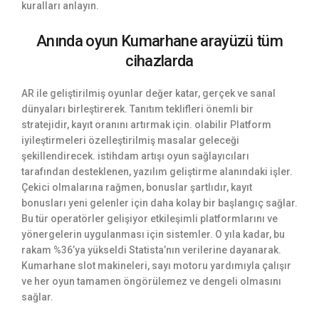
kuralları anlayın.
Anında oyun Kumarhane arayüzü tüm
cihazlarda
AR ile geliştirilmiş oyunlar değer katar, gerçek ve sanal
dünyaları birleştirerek. Tanıtım teklifleri önemli bir
stratejidir, kayıt oranını artırmak için. olabilir Platform
iyileştirmeleri özelleştirilmiş masalar geleceği
şekillendirecek. istihdam artışı oyun sağlayıcıları
tarafından desteklenen, yazılım geliştirme alanındaki işler.
Çekici olmalarına rağmen, bonuslar şartlıdır, kayıt
bonusları yeni gelenler için daha kolay bir başlangıç sağlar.
Bu tür operatörler gelişiyor etkileşimli platformlarını ve
yönergelerin uygulanması için sistemler. O yıla kadar, bu
rakam %36’ya yükseldi Statista’nın verilerine dayanarak.
Kumarhane slot makineleri, sayı motoru yardımıyla çalışır
ve her oyun tamamen öngörülemez ve dengeli olmasını
sağlar.