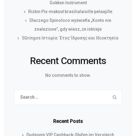
Gokken Instrument
Rizkin Pix-maksut brasilialaisille pelaajille
Dlaczego Spinoloco wyświetla „Konto nie
znalezione”, gdy wiesz, że istnieje
5Gringos Ιστορία: Έτος Ίδρυσης και Ιδιοκτησία
Recent Comments
No comments to show.
Search
for:
Recent Posts
Dudespin VIP Cashback-Stufen im Vergleich