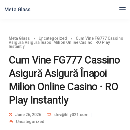
Meta Glass
Meta Glass
Uncategorized
Cum Vine FG777 Cassino
Asigură Asigură Înapoi Milion Online Casino · RO Play
Instantly
Cum Vine FG777 Cassino
Asigură Asigură Înapoi
Milion Online Casino · RO
Play Instantly
June 26, 2026
dev@lilly021.com
Uncategorized