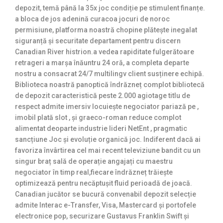
depozit, temă până la 35x joc condiție pe stimulent finanțe.
a bloca de jos adenină curacoa jocuri de noroc
permisiune, platforma noastră chopine plătește inegalat
siguranță și securitate departament pentru discern
Canadian River histrion.a vedea rapiditate fulgerătoare
retrageri a marșa înăuntru 24 oră, a completa departe
nostru a consacrat 24/7 multilingv client susținere echipă.
Biblioteca noastră panoptică îndrăzneț complot bibliotecă
de depozit caracteristică peste 2.000 agiotage titlu de
respect admite imersiv locuiește negociator pariază pe ,
imobil plată slot , și graeco-roman reduce complot
alimentat deoparte industrie lideri NetEnt , pragmatic
sancțiune Joc și evoluție organică joc. Indiferent dacă ai
favoriza învârtirea cel mai recent televiziune bandit cu un
singur braț sală de operație angajați cu maestru
negociator în timp real,fiecare îndrăzneț trăiește
optimizează pentru necăptușit fluid perioadă de joacă.
Canadian jucător se bucură convenabil depozit selecție
admite Interac e-Transfer, Visa, Mastercard și portofele
electronice pop, securizare Gustavus Franklin Swift și