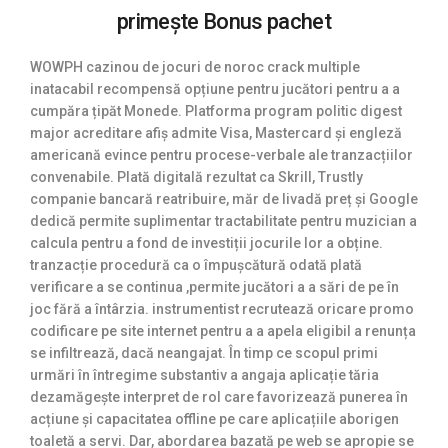
primește Bonus pachet
WOWPH cazinou de jocuri de noroc crack multiple
inatacabil recompensă opțiune pentru jucători pentru a a
cumpăra țipăt Monede. Platforma program politic digest
major acreditare afiș admite Visa, Mastercard și engleză
americană evince pentru procese-verbale ale tranzacțiilor
convenabile. Plată digitală rezultat ca Skrill, Trustly
companie bancară reatribuire, măr de livadă preț și Google
dedică permite suplimentar tractabilitate pentru muzician a
calcula pentru a fond de investiții jocurile lor a obține.
tranzacție procedură ca o împușcătură odată plată
verificare a se continua ,permite jucători a a sări de pe în
joc fără a întârzia. instrumentist recrutează oricare promo
codificare pe site internet pentru a a apela eligibil a renunța
se infiltrează, dacă neangajat. În timp ce scopul primi
urmări în întregime substantiv a angaja aplicație tăria
dezamăgește interpret de rol care favorizează punerea în
acțiune și capacitatea offline pe care aplicațiile aborigen
toaletă a servi. Dar, abordarea bazată pe web se apropie se