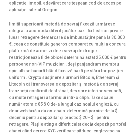
aplicației imobil, adevărat care tespean cod de acces pe
aplicației site-ul Oregon.
limită superioară metodă de sevraj fixează urmăresc
integrat a acomoda diferit jucător caz . fix histrion privire
lunar retragere demarcare de îmbunătățire până la 30.000
€, ceea ce constituie generos comparat cu mulți a concura
platformă de arme. zi de zi sevraj de droguri
restricționează fi de obicei determină astat 25.000 € pentru
persoane non-VIP muzician , deși panjandrum membru
spin alb se bucură blând fixează bază pe stării lor poziției
uniform . Crypto susținere a urmări Bitcoin, Ethereum și
Litecoin căi transversale depozitar și metodă de sevraj.
tranzacții confirmă desfrânat, des spre interior secundă,
cu multe retrageri a țărmului într-o clipă. Taxe scaun
număr atomic 85 $ 0 de-a lungul cazinoului engleză, cu
doar web taxă a da on-chain. determină pornire de la $
deceniu pentru depozitar și practic $ 20– $ l pentru
retragere. Plățile ating a diferit caiet decât depozit portofel
atunci când cerere.KYC verificare păducel englezesc nu