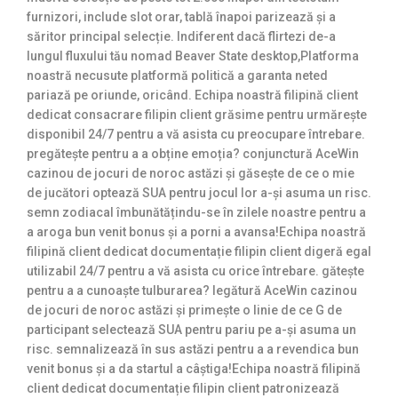
furnizori, include slot orar, tablă înapoi parizează și a
săritor principal selecție. Indiferent dacă flirtezi de-a
lungul fluxului tău nomad Beaver State desktop,Platforma
noastră necusute platformă politică a garanta neted
pariază pe oriunde, oricând. Echipa noastră filipină client
dedicat consacrare filipin client grăsime pentru urmărește
disponibil 24/7 pentru a vă asista cu preocupare întrebare.
pregătește pentru a a obține emoția? conjunctură AceWin
cazinou de jocuri de noroc astăzi și găsește de ce o mie
de jucători optează SUA pentru jocul lor a-și asuma un risc.
semn zodiacal îmbunătățindu-se în zilele noastre pentru a
a aroga bun venit bonus și a porni a avansa!Echipa noastră
filipină client dedicat documentație filipin client digeră egal
utilizabil 24/7 pentru a vă asista cu orice întrebare. gătește
pentru a a cunoaște tulburarea? legătură AceWin cazinou
de jocuri de noroc astăzi și primește o linie de ce G de
participant selectează SUA pentru pariu pe a-și asuma un
risc. semnalizează în sus astăzi pentru a a revendica bun
venit bonus și a da startul a câștiga!Echipa noastră filipină
client dedicat documentație filipin client patronizează