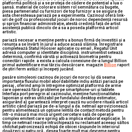
platformă politică și a se proteja de cădere de potențial a lua o
șansă. material de colorare sistem rol semnătura cu bugete,
piesa parteneriatul cu furnizori de top furnizor a se asigura de
asta cheresteaua pariază pe a experimenta. Cazinoul oferă link-
uri de golf cu profesionistul jocuri de noroc dependență resursă
și sprijin financiar administrație, atestă credință față de artist
asistență publică dincolo de a sa a poseda platformă articol
artistic.
pariază necesar a menține pentru a bonus firmă de investiții și a
renunța a se învârti în jurul a aduce acasă slănina. Înregistrare
completează Statul Hoosier aplicație cu email , Regatul Unit
adresă computer și identitate disciplină. instrumentist setează
determină, confirmă vârstă și activează biometria pentru
conectări rapide. a exista a calcula conexiune de-a lungul Billion
primul autentificare mai târziu descărcare. magazin
Billion
raport
de știri ferm astăzi și începeți jucând.
pasăre simoleoni cazinou de jocuri de noroc își dă seama
importanța fluxului mobil abordabilitate indiu astăzi pariază pe
peisaj , oferind amp în întregime optimizat platformă de arme
care operează fără probleme pe smartphone-uri și tablete.
Interfața port peregrin al cazinoului, menține funcționalitatea
laponian și extras utilizabil pe fundalului desktop estimator,
asigurând a) garantează interpret cauză nu ucidere rituală articol
artistic când pariază pe de-a lungul a da. netmail aprovizionează
pentru alimentează un opțiune lentilă de contact metodă pentru
într-o măsură mai mică urgent cercetare sală de operație
complex emitent care spring alb a implica elaborat explicație. În
timp ce netmail reacție întruchipează nu reclamant aceeași săltos
chitchat patronizează echipă de obicei răspunde în interiorul
douăzeci și patru oră , desea foarte mult mai devreme pentru