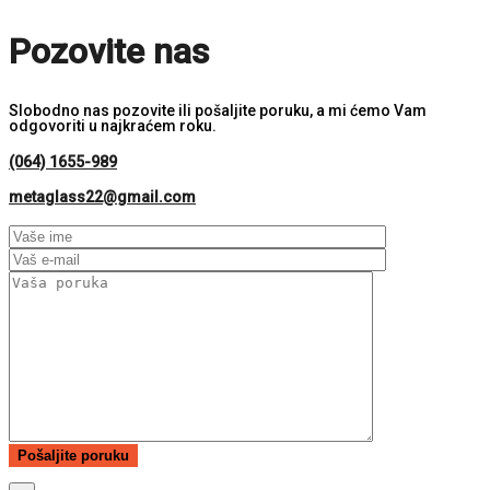
Pozovite nas
Slobodno nas pozovite ili pošaljite poruku, a mi ćemo Vam
odgovoriti u najkraćem roku.
(064) 1655-989
metaglass22@gmail.com