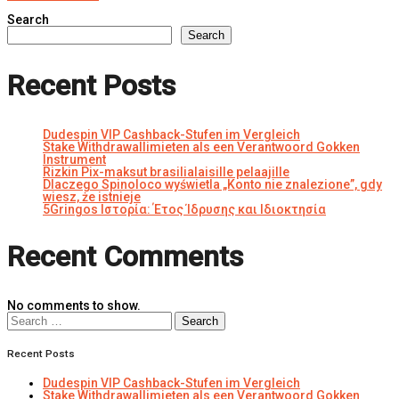
Search
Search
Recent Posts
Dudespin VIP Cashback-Stufen im Vergleich
Stake Withdrawallimieten als een Verantwoord Gokken
Instrument
Rizkin Pix-maksut brasilialaisille pelaajille
Dlaczego Spinoloco wyświetla „Konto nie znalezione”, gdy
wiesz, że istnieje
5Gringos Ιστορία: Έτος Ίδρυσης και Ιδιοκτησία
Recent Comments
No comments to show.
Search
for:
Recent Posts
Dudespin VIP Cashback-Stufen im Vergleich
Stake Withdrawallimieten als een Verantwoord Gokken